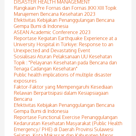
DISASTER HEALTH MANAGEMENT
Rangkaian Pre Fornas dan Fornas JKKI XIII Topik
Manajemen Bencana Kesehatan 2023
Efektivitas Kebijakan Penanggulangan Bencana
Gempa Bumi di Indonesia
ASEAN Academic Conference 2023
Reportase Kegiatan Earthquake Experience at a
University Hospital in Türkiye: Response to an
Unexpected and Devastating Event
Sosialisasi Aturan Pelaksanaan UU Kesehatan
Topik : "Pelayanan Kesehatan pada Bencana dan
Tenaga Cadangan Kesehatan"
Public health implications of multiple disaster
exposures
Faktor-Faktor yang Mempengaruhi Kesediaan
Relawan Berpartisipasi dalam Kesiapsiagaan
Bencana
Efektivitas Kebijakan Penanggulangan Bencana
Gempa Bumi di Indonesia
Reportase Functional Exercise Penanggulangan
Kedaruratan Kesehatan Masyarakat (Public Health
Emergency/ PHE) di Daerah Provinsi Sulawesi
Selatan, Kota Makassar dan Kabupaten Maros