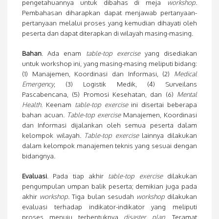
pengetahuannya untuk dibahas di meja
workshop
.
Pembahasan diharapkan dapat menjawab pertanyaan-
pertanyaan melalui proses yang kemudian dihayati oleh
peserta dan dapat diterapkan di wilayah masing-masing.
Bahan
. Ada enam
table-top exercise
yang disediakan
untuk workshop ini, yang masing-masing meliputi bidang:
(1) Manajemen, Koordinasi dan Informasi, (2)
Medical
Emergency
, (3) Logistik Medik, (4) Surveilans
Pascabencana, (5) Promosi Kesehatan, dan (6)
Mental
Health
. Keenam
table-top exercise
ini disertai beberapa
bahan acuan.
Table-top exercise
Manajemen, Koordinasi
dan Informasi dijalankan oleh semua peserta dalam
kelompok wilayah.
Table-top exercise
lainnya dilakukan
dalam kelompok manajemen teknis yang sesuai dengan
bidangnya.
Evaluasi
. Pada tiap akhir
table-top exercise
dilakukan
pengumpulan umpan balik peserta; demikian juga pada
akhir
workshop
. Tiga bulan sesudah
workshop
dilakukan
evaluasi terhadap indikator-indikator yang meliputi
proses menuju terbentuknya
disaster plan
. Teramat