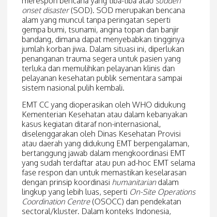
merespon bencana yang tiba-tiba atau
sudden
onset disaster
(SOD). SOD merupakan bencana
alam yang muncul tanpa peringatan seperti
gempa bumi, tsunami, angina topan dan banjir
bandang, dimana dapat menyebabkan tingginya
jumlah korban jiwa. Dalam situasi ini, diperlukan
penanganan trauma segera untuk pasien yang
terluka dan memulihkan pelayanan klinis dan
pelayanan kesehatan publik sementara sampai
sistem nasional pulih kembali.
EMT CC yang dioperasikan oleh WHO didukung
Kementerian Kesehatan atau dalam kebanyakan
kasus kegiatan ditaraf non-internasional,
diselenggarakan oleh Dinas Kesehatan Provisi
atau daerah yang didukung EMT berpengalaman,
bertanggung jawab dalam mengkoordinasi EMT
yang sudah terdaftar atau pun ad-hoc EMT selama
fase respon dan untuk memastikan keselarasan
dengan prinsip koordinasi
humanitarian
dalam
lingkup yang lebih luas, seperti
On-Site Operations
Coordination Centre
(OSOCC) dan pendekatan
sectoral/kluster. Dalam konteks Indonesia,