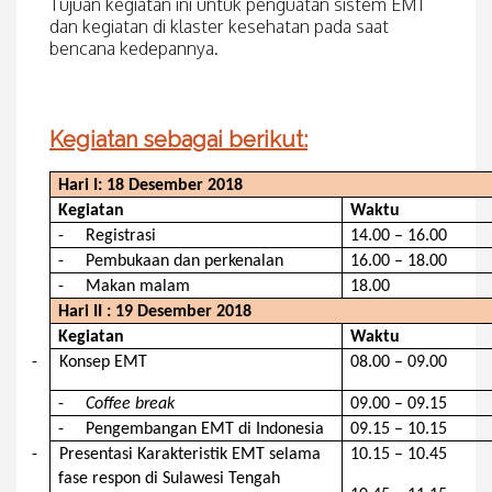
Tujuan kegiatan ini untuk penguatan sistem EMT
dan kegiatan di klaster kesehatan pada saat
bencana kedepannya.
Kegiatan sebagai berikut:
Hari I:
18 De
s
ember 2018
Kegiatan
Waktu
-
Registrasi
14.00 – 16.00
-
Pembukaan dan perkenalan
16.00 – 18.00
-
Makan malam
18.00
Hari II :
19 De
s
ember 2018
Kegiatan
Waktu
-
Konsep EMT
08.00 – 09.00
-
Coffee break
09.00 – 09.15
-
Pengembangan
EMT
di
Indonesia
09.15 – 10.15
-
Presenta
si Karakteristik
EMT
selama
10.15 – 10.45
fase respon di Sulawesi Tengah