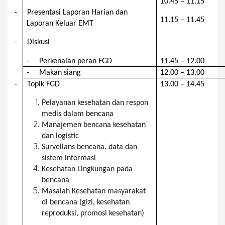
10.45 – 11.15
-
Presentasi Laporan Harian dan
11.15 – 11.45
Laporan Keluar EMT
-
Diskusi
-
Perkenalan peran FGD
11.45 – 12.00
-
Makan siang
12.00 – 13.00
-
Topik
FGD
13.00 – 14.45
Pelayanan kesehatan dan respon
medis dalam bencana
Manajemen bencana kesehatan
dan logistic
Surveilans bencana, data dan
sistem informasi
Kesehatan Lingkungan pada
bencana
Masalah Kesehatan masyarakat
di bencana (gizi, kesehatan
reproduksi, promosi kesehatan)