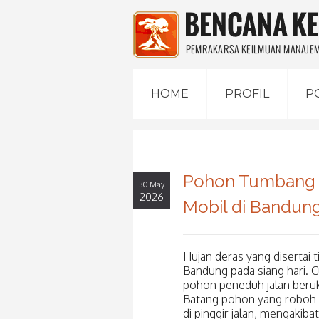
HOME
PROFIL
P
Pohon Tumbang 
30 May
2026
Mobil di Bandun
Hujan deras yang disertai 
Bandung pada siang hari.
pohon peneduh jalan beruk
Batang pohon yang roboh m
di pinggir jalan, mengakib