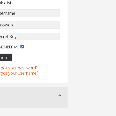
ak diisi -
MEMBER ME
og in
rgot your password?
rgot your username?