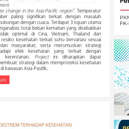
ment
ate change in the Asia-Pacific region”.
Temperatur
er paling signifikan terkait dengan masalah
hubungan dengan cuaca. Terdapat 3 tujuan utama
enganalisis total beban kematian yang disebabkan
idak optimal di Cina, Vietnam, Thailand dan
esiko kesehatan terkait suhu bervariasi sesuai
u dan masyarakat; serta merumuskan strategi
adapi efek kesehatan yang terkait dengan
i kerentanan.
Project
ini diharapkan dapat
membuat strategi dalam memproteksi kesehatan
 di kawasan Asia-Pasifik.
sini
EKSTREM TERHADAP KESEHATAN