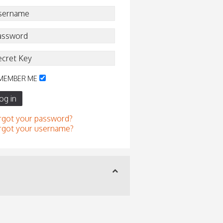
MEMBER ME
og in
rgot your password?
rgot your username?