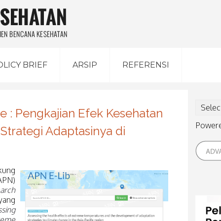
OLICY BRIEF
ARSIP
REFERENSI
 : Pengkajian Efek Kesehatan
Power
rategi Adaptasinya di
kung
PN)
arch
yang
ssing
reme