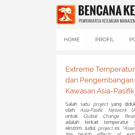
HOME
PROFIL
P
Extreme Temperature
dan Pengembangan St
Kawasan Asia-Pasifik
Salah satu
project
yang didu
oleh
Asia-Pasific Network
(A
untuk
Global Change Rese
adalah terkait temperatur 
ekstrim. Judul
project
ini
“Asse
the health effects of ext